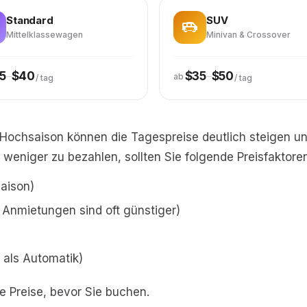
Standard
SUV
Mittelklassewagen
Minivan & Crossover
–
–
5
$40
$35
$50
ab
/ tag
/ tag
r Hochsaison können die Tagespreise deutlich steigen 
weniger zu bezahlen, sollten Sie folgende Preisfaktore
saison)
 Anmietungen sind oft günstiger)
 als Automatik)
e Preise, bevor Sie buchen.