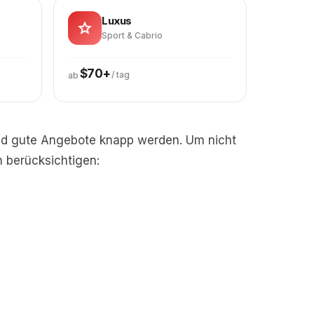
Luxus
Sport & Cabrio
$70+
/ tag
ab
und gute Angebote knapp werden. Um nicht
n berücksichtigen: