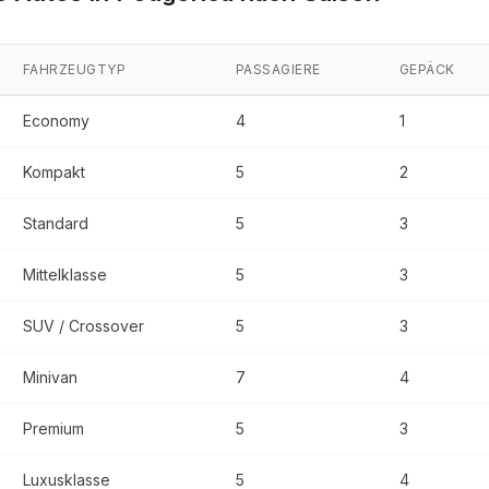
FAHRZEUGTYP
PASSAGIERE
GEPÄCK
Economy
4
1
Kompakt
5
2
Standard
5
3
Mittelklasse
5
3
SUV / Crossover
5
3
Minivan
7
4
Premium
5
3
Luxusklasse
5
4